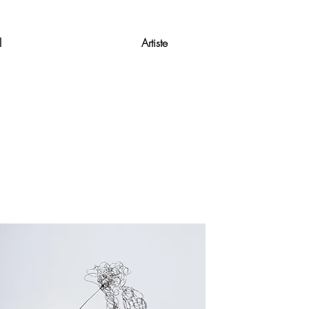
l
Artiste