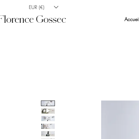
EUR (€)
Florence Gossec
Accuei