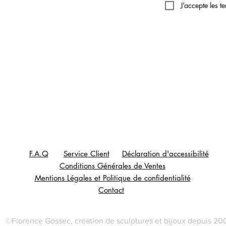
J’accepte les t
F.A.Q
Service Client
Déclaration d'accessibilité
Conditions Générales de Ventes
Mentions Légales et
Politique de confidentialité
Contact
©Florence Gossec, création de sculptures et bijoux depuis 20