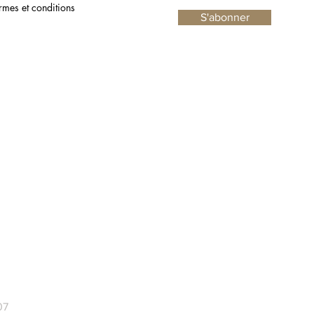
garantissant une tranquillité d'esprit
ermes et conditions
S'abonner
absolue. De plus, un
numéro de
suivi
vous sera fourni afin que vous
puissiez suivre l'acheminement de votre
acquisition jusqu'à votre porte.
N'hésitez plus à embellir votre intérieur, où
que vous soyez !
07