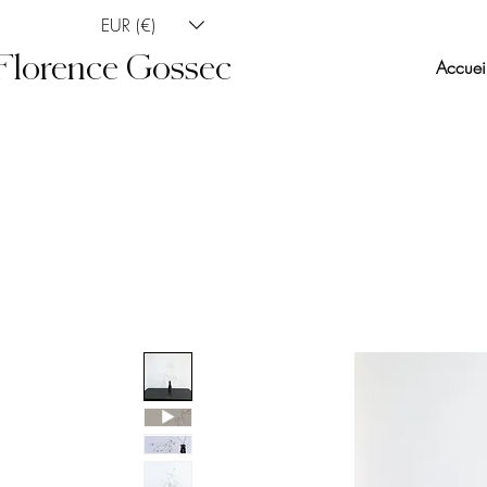
EUR (€)
Florence Gossec
Accuei