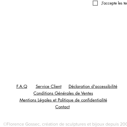
J’accepte les t
F.A.Q
Service Client
Déclaration d'accessibilité
Conditions Générales de Ventes
Mentions Légales et
Politique de confidentialité
Contact
©Florence Gossec, création de sculptures et bijoux depuis 20