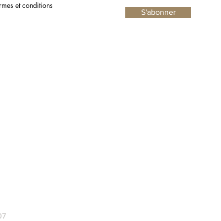
grand soin et expédiée avec
ermes et conditions
S'abonner
une
assurance complète
, vous
garantissant une tranquillité d'esprit
absolue. De plus, un
numéro de
suivi
vous sera fourni afin que vous
puissiez suivre l'acheminement de votre
acquisition jusqu'à votre porte.
N'hésitez plus à embellir votre intérieur, où
que vous soyez !
07