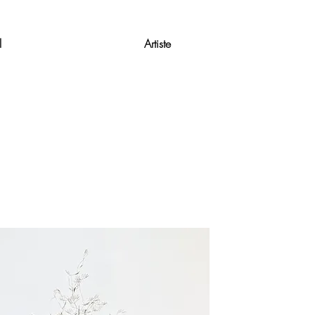
l
Artiste