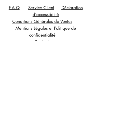
Matériau Noble : Fabriqué en laiton doré,
F.A.Q
Service Client
Déclaration
un métal lumineux qui apporte une touche
d'accessibilité
d'éclat immédiate.
Conditions Générales de Ventes
Pièce Unique : Vous ne trouverez pas
Mentions Légales et
Politique de
deux modèles identiques. C'est une
confidentialité
véritable œuvre d'art à porter.
Contact
Caractéristiques techniques :
Type : Collier cravate / Bijou de corps.
©Florence Gossec, création de
Style : Chic, contemporain, artistique.
sculptures et bijoux depuis 2007
Matière : Laiton haute qualité.
Usage : Idéal pour un cadeau original ou
pour affirmer son style personnel.
Signature : Un bijou sculptural qui
transforme n'importe quelle tenue en une
déclaration de style affirmée.
Entretien : Livré avec un petit guide pour
préserver la beauté naturelle du laiton.
*Chaque œuvre d'art est emballée avec
soin