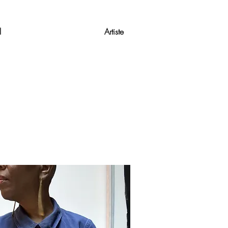
l
Artiste