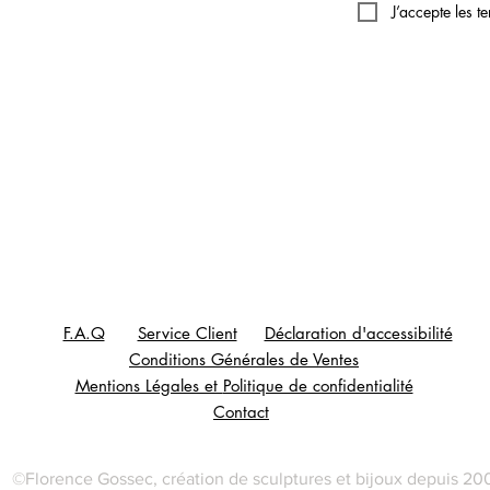
J’accepte les t
F.A.Q
Service Client
Déclaration d'accessibilité
Conditions Générales de Ventes
Mentions Légales et
Politique de confidentialité
Contact
©Florence Gossec, création de sculptures et bijoux depuis 20