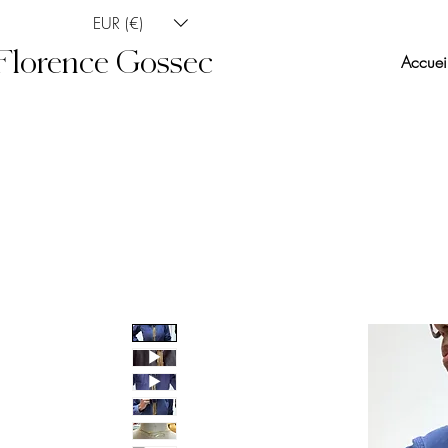
EUR (€)
Florence Gossec
Accuei