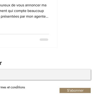
oment qui compte beaucoup
 présentées par mon agente,
 Gaston, dans un lieu unique
mes créations dans les jours à
 Je vous tiendrai également
e exposition via mes réseaux
r
ermes et conditions
S'abonner