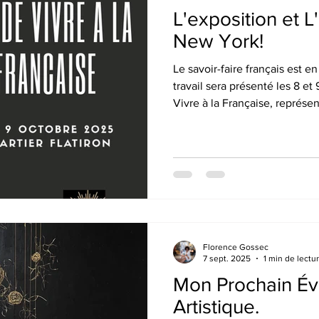
L'exposition et L'
New York!
Le savoir-faire français est 
travail sera présenté les 8 et 
Vivre à la Française, représe
La Maison Gaston, dirigée par 
une occasion unique d'échang
de leur faire découvrir mon sa
Florence Gossec
7 sept. 2025
1 min de lectu
Mon Prochain É
Artistique.