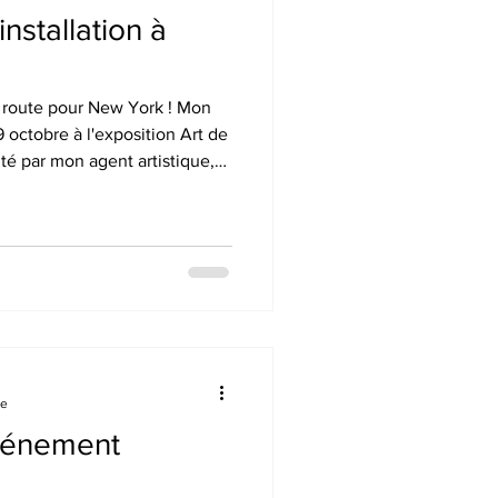
installation à
en route pour New York ! Mon
9 octobre à l'exposition Art de
nté par mon agent artistique,
Christelle Claireville. C'est
er avec les acteurs locaux et
voir-faire.
re
vénement