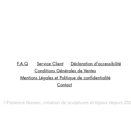
F.A.Q
Service Client
Déclaration d'accessibilité
Conditions Générales de Ventes
Mentions Légales et
Politique de confidentialité
Contact
©Florence Gossec, création de sculptures et bijoux depuis 20