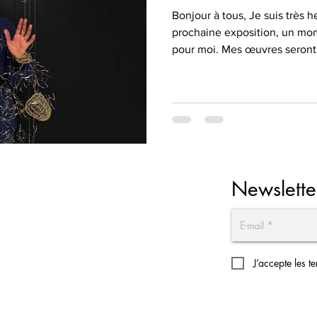
Bonjour à tous, Je suis très heureux de vous annoncer ma
prochaine exposition, un m
pour moi. Mes œuvres seront
Christelle Claireville Maison
qui promet d'être inspirant. Pour garder le suspense, je
posterai quelques photos de 
venir, alors restez à l'affût !
informés des détails sur cett
sociaux et dans mon
Newslette
J’accepte les t