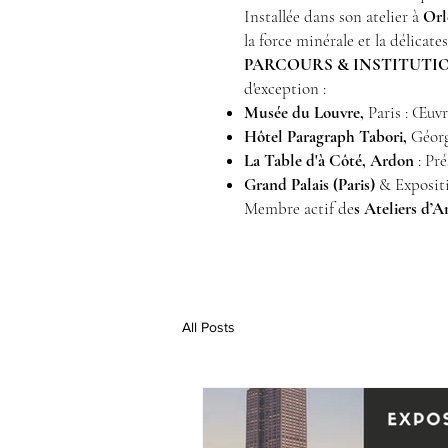
Installée dans son atelier à
Orl
la force minérale et la délicate
PARCOURS & INSTITUTI
d'exception :
Musée du Louvre,
Paris : Œuv
Hôtel Paragraph Tabori,
Géorgi
La Table d'à Côté, Ardon
: Pr
Grand Palais (Paris)
& Exposit
Membre actif de
s Ateliers d’A
All Posts