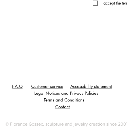
I accept the te
F.A.Q
Customer service
Accessibility statement
Legal Notices and Privacy Policies
Terms and Conditions
Contact
© Florence Gossec, sculpture and jewelry creation since 200