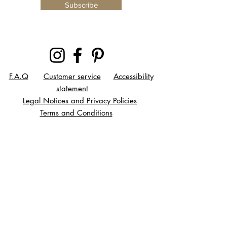
Subscribe
F.A.Q
Customer service
Accessibility
statement
Legal Notices and Privacy Policies
Terms and Conditions
Contact
© Florence Gossec, sculpture and
jewelry creation since 2007