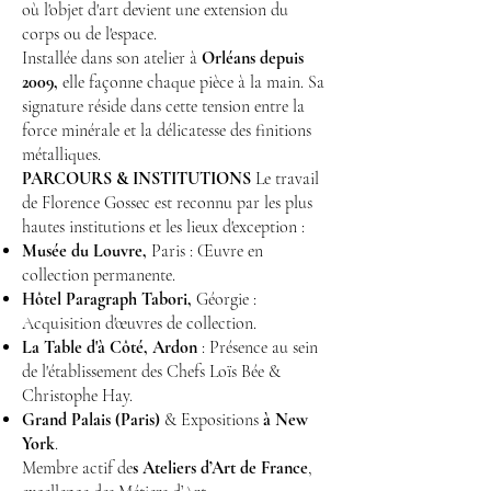
où l'objet d'art devient une extension du
corps ou de l'espace.
Installée dans son atelier à
Orléans depuis
2009,
elle façonne chaque pièce à la main. Sa
signature réside dans cette tension entre la
force minérale et la délicatesse des finitions
métalliques.
PARCOURS & INSTITUTIONS
Le travail
de Florence Gossec est reconnu par les plus
hautes institutions et les lieux d'exception :
Musée du Louvre,
Paris : Œuvre en
collection permanente.
Hôtel Paragraph Tabori,
Géorgie :
Acquisition d'œuvres de collection.
La Table d'à Côté, Ardon
: Présence au sein
de l'établissement des Chefs Loïs Bée &
Christophe Hay.
Grand Palais (Paris)
& Expositions
à New
York
.
Membre actif de
s Ateliers d’Art de France
,