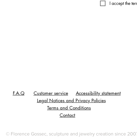
I accept the te
F.A.Q
Customer service
Accessibility statement
Legal Notices and Privacy Policies
Terms and Conditions
Contact
© Florence Gossec, sculpture and jewelry creation since 200