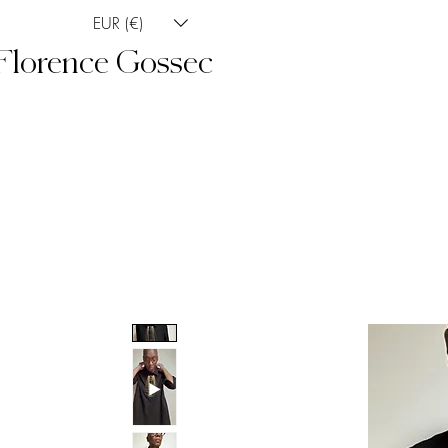
EUR (€)
Florence Gossec