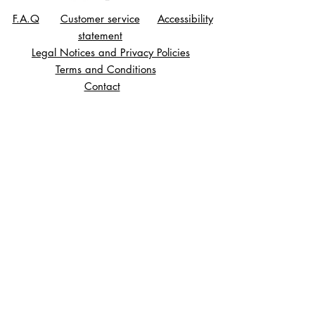
Votre satisfaction et la préservation de l'art
F.A.Q
Customer service
Accessibility
est ma priorité. Florence Gossec
statement
Legal Notices and Privacy Policies
Terms and Conditions
Contact
© Florence Gossec, sculpture and
jewelry creation since 2007