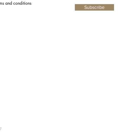
rms and conditions
votre acquisition jusqu'à votre porte.
Subscribe
N'hésitez plus à embellir votre intérieur,
où que vous soyez !
7