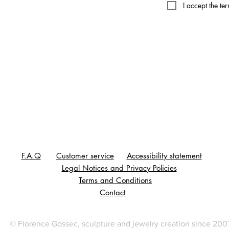
I accept the te
F.A.Q
Customer service
Accessibility statement
Legal Notices and Privacy Policies
Terms and Conditions
Contact
© Florence Gossec, sculpture and jewelry creation since 200